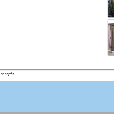
 Sveabyrån