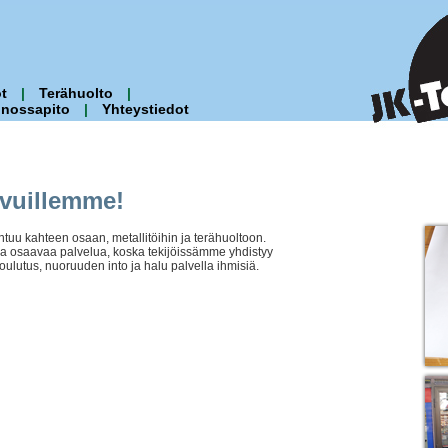
t
|
Terähuolto
|
nnossapito
|
Yhteystiedot
ivuillemme!
uu kahteen osaan, metallitöihin ja terähuoltoon.
a osaavaa palvelua, koska tekijöissämme yhdistyy
lutus, nuoruuden into ja halu palvella ihmisiä.