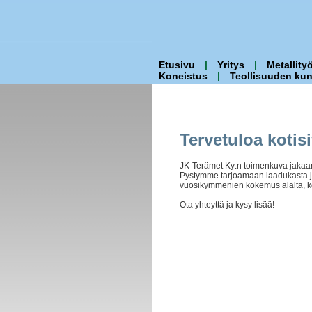
Etusivu
|
Yritys
|
Metallityö
Koneistus
|
Teollisuuden ku
Tervetuloa kotis
JK-Terämet Ky:n toimenkuva jakaant
Pystymme tarjoamaan laadukasta j
vuosikymmenien kokemus alalta, kou
Ota yhteyttä ja kysy lisää!